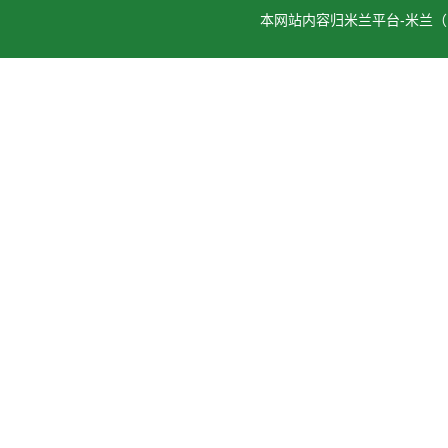
本网站内容归米兰平台-米兰