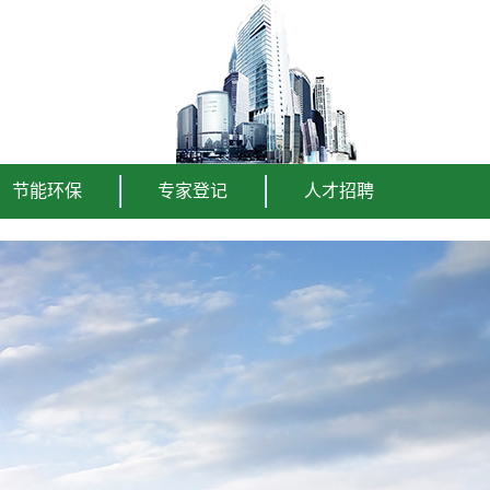
节能环保
专家登记
人才招聘