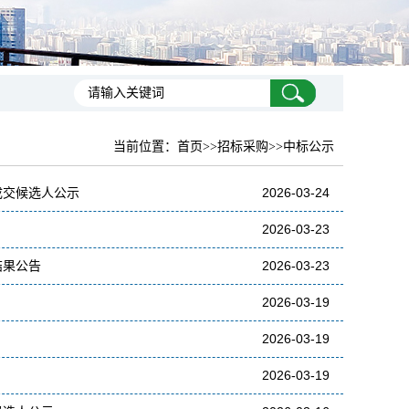
当前位置：
首页
>>招标采购>>中标公示
成交候选人公示
2026-03-24
2026-03-23
结果公告
2026-03-23
2026-03-19
2026-03-19
2026-03-19