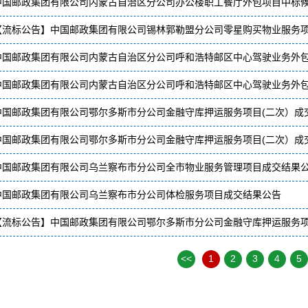
中国邮政集团有限公司内蒙古自治区分公司办公楼职工餐厅外包项目中标
【流标公告】中国邮政集团有限公司锡林郭勒盟分公司零星购买物业服务
中国邮政集团有限公司内蒙古自治区分公司呼和浩特邮区中心驾驶业务外
中国邮政集团有限公司内蒙古自治区分公司呼和浩特邮区中心驾驶业务外
中国邮政集团有限公司鄂尔多斯市分公司金融守库押运服务项目(二次）成
中国邮政集团有限公司鄂尔多斯市分公司金融守库押运服务项目(二次）成
中国邮政集团有限公司乌兰察布市分公司全市物业服务管理项目成交结果
中国邮政集团有限公司乌兰察布市分公司体检服务项目成交结果公告
【流标公告】中国邮政集团有限公司鄂尔多斯市分公司金融守库押运服务
<<
1
2
3
4
5