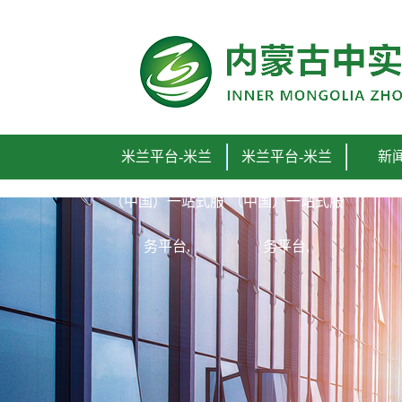
米兰平台-米兰
米兰平台-米兰
新
（中国）一站式服
（中国）一站式服
务平台,
务平台,