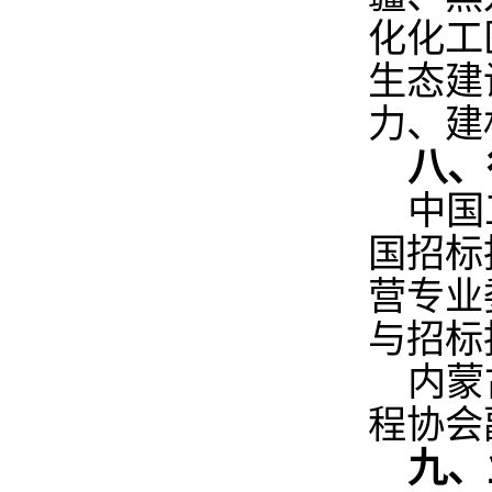
化化工
生态建
力、建
八、
中国
国招标
营专业
与招标
内蒙
程协会
九、