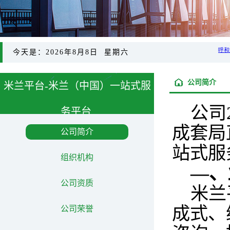
今天是：2026年8月8日 星期六
公司简介
米兰平台-米兰（中国）一站式服
公司
务平台,
About us
成套局
公司简介
站式服
组织机构
—、
公司资质
米兰
成式、
公司荣誉