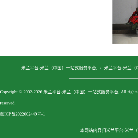
米兰平台-米兰（中国）一站式服务平台,
/
米兰平台-米兰（
Copyright © 2002-2026 米兰平台-米兰（中国）一站式服务平台, All rights
reserved.
蒙ICP备2022002449号-1
本网站内容归米兰平台-米兰