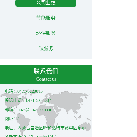
公司业绩
节能服务
环保服务
碳服务
联系我们
Contact us
电话：0471-5223613
投诉电话：0471-5223607
邮箱：imzs@imzs.com.cn
网址：/
地址：内蒙古自治区呼和浩特市赛罕区鄂尔