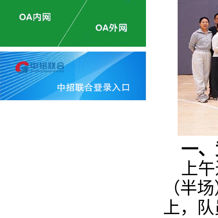
一、
上午
（半场
上，队