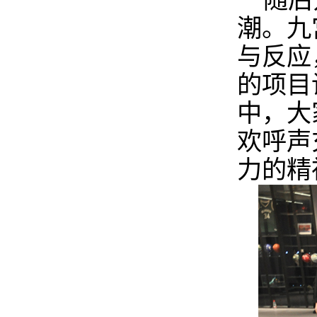
随后
潮。九
与反应
的项目
中，大
欢呼声
力的精