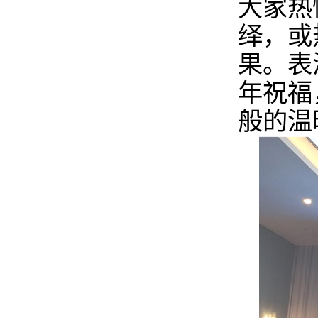
大家热
绎，或
果。表
年祝福
般的温