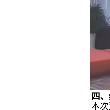
四、
本次