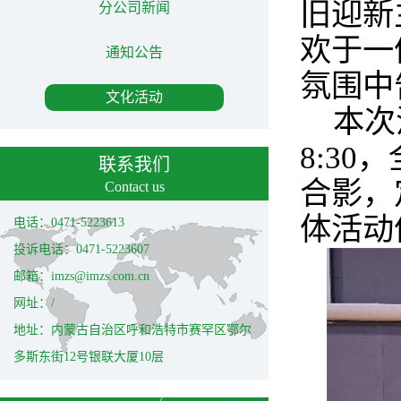
旧迎新
分公司新闻
欢于一
通知公告
氛围中
文化活动
本次
8:3
联系我们
合影，
Contact us
体活动
电话：0471-5223613
投诉电话：0471-5223607
邮箱：imzs@imzs.com.cn
网址：/
地址：内蒙古自治区呼和浩特市赛罕区鄂尔
多斯东街12号银联大厦10层