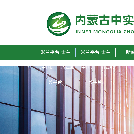
米兰平台-米兰
米兰平台-米兰
新
（中国）一站式服
（中国）一站式服
务平台,
务平台,