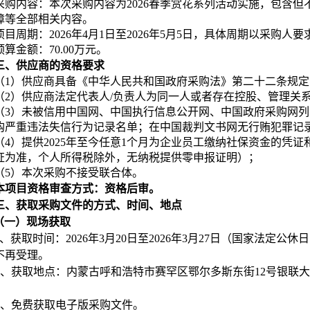
采购内容：本次采购内容为2026春季赏花系列活动实施，包含
障等全部相关内容。
项目周期：2026年4月1日至2026年5月5日，具体周期以采购人
预算金额：70.00万元。
三、
供应商的资格要求
（1）供应商具备《中华人民共和国政府采购法》第二十二条规定
（2）供应商法定代表人/负责人为同一人或者存在控股、管理关
（3）未被信用中国网、中国执行信息公开网、中国政府采购网
购严重违法失信行为记录名单；在中国裁判文书网无行贿犯罪记
（4）提供2025年至今任意1个月为企业员工缴纳社保资金的凭
证为准，个人所得税除外，无纳税提供零申报证明）；
（5）本次采购不接受联合体。
本项目资格审查方式：资格后审。
三、获取采购文件的方式、时间、地点
（一）现场获取
、获取时间：2026年3月20日至2026年3月27日（国家法定公休日、节假
不再受理。
、获取地点：
内蒙古呼和浩特市赛罕区鄂尔多斯东街12号银联大
、免费获取电子版采购文件。