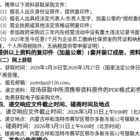
4、携带以下资料获取采购文件：
（1）报名人出示身份证原件，提供复印件；
（2）报名人出具经法定代表人/负责人签字、加盖公章的“授权委
（3）营业执照或其他法定资格证明复印件；
（4）参加政府采购近三年内在经营活动中没有重大违法记录书面
（5）2025年至今任意1个月为企业员工缴纳社保资金的凭证和
准，个人所得税除外，无纳税提供零申报证明）。
提供以上资料的复印件（加盖公章）1套并装订成册，资
（二）网上获取
、获取时间：2026年3月20日至2026年3月27日（国家法定公休日、节假
不再受理。
、报名邮箱：zszbsfgs@126.com。
现场获取中所须携带资料原件的PDF格式彩
、递交资料：
、免费获取电子版采购文件。
四、递交响应文件截止时间、磋商时间及地点
1、递交响应文件截止时间：2026年3月31日
上午9:00时（
2、递交地点：内蒙古呼和浩特市赛罕区鄂尔多斯东街12号银联大
3、磋商时间：2026年3月31日
上午9:00时（北京时间）
4、磋商地点：内蒙古呼和浩特市赛罕区鄂尔多斯东街12号银联大