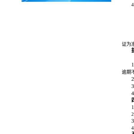
证为
1
逾期
2
3
4