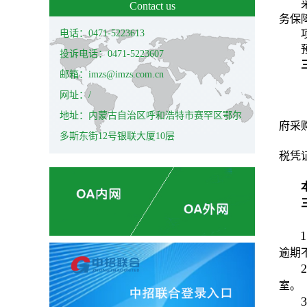
Contact us
务保
电话：0471-5223613
投诉电话：0471-5223607
邮箱：imzs@imzs.com.cn
网址：/
地址：内蒙古自治区呼和浩特市赛罕区鄂尔
府采
多斯东街12号银联大厦10层
税凭
1
逾期
2
室。
3