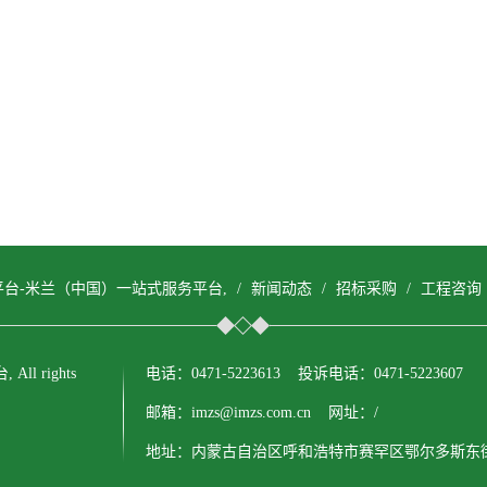
平台-米兰（中国）一站式服务平台,
/
新闻动态
/
招标采购
/
工程咨询
ll rights
电话：0471-5223613 投诉电话：0471-5223607
邮箱：imzs@imzs.com.cn 网址：/
地址：内蒙古自治区呼和浩特市赛罕区鄂尔多斯东街