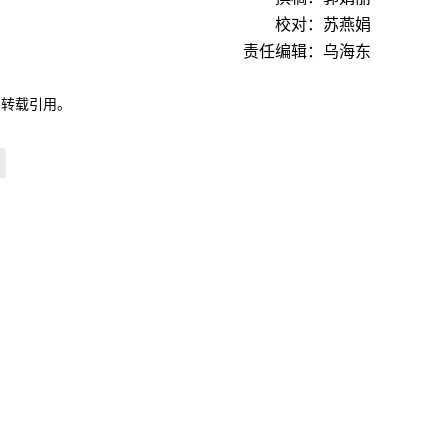
校对：苏燕娟
责任编辑：乌海东
自转载引用。