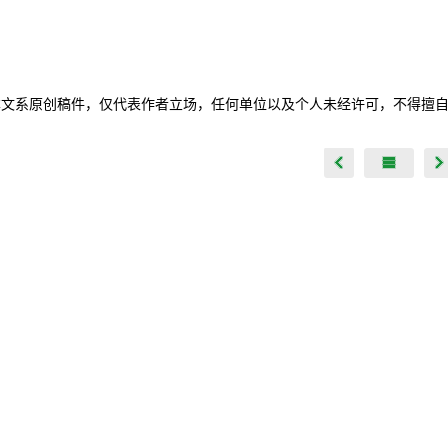
本文系原创稿件，仅代表作者立场，任何单位以及个人未经许可，不得擅