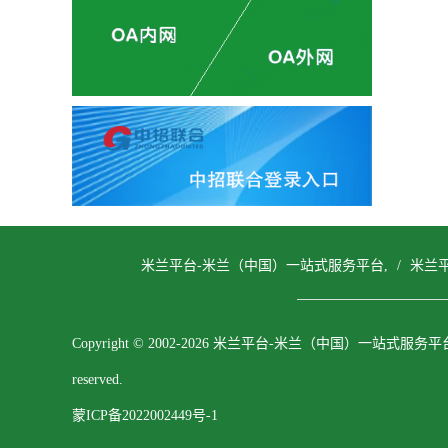
米兰平台-米兰（中国）一站式服务平台,
/
米兰
Copyright © 2002-2026 米兰平台-米兰（中国）一站式服务平台, A
reserved.
蒙ICP备2022002449号-1