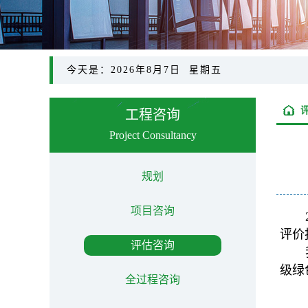
今天是：2026年8月7日 星期五
工程咨询
Project Consultancy
规划
项目咨询
评价
评估咨询
级绿
全过程咨询