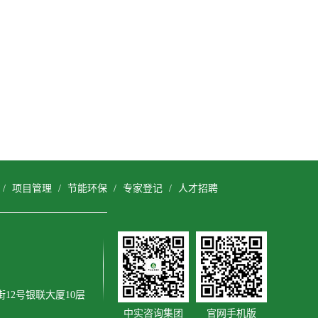
/
项目管理
/
节能环保
/
专家登记
/
人才招聘
12号银联大厦10层
中实咨询集团
官网手机版