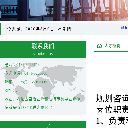
今天是：2026年8月6日 星期四
联系我们
人才招聘
Contact us
电话：0471-5223613
投诉电话：0471-5223607
邮箱：imzs@imzs.com.cn
网址：/
规划咨
地址：内蒙古自治区呼和浩特市赛罕区鄂尔
岗位职
多斯东街12号银联大厦10层
1、负责