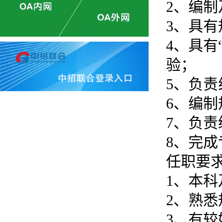
2、编制
3、具
4、具有
验；
5、负
6、编
7、负
8、完
任职要
1、本
2、熟
3、有