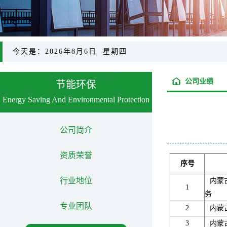
今天是：2026年8月6日 星期四
公司业绩
节能环保
Energy Saving And Environmental Protection
公司简介
资质荣誉
序号
行业地位
内蒙
1
务
专业团队
2
内蒙
3
内蒙