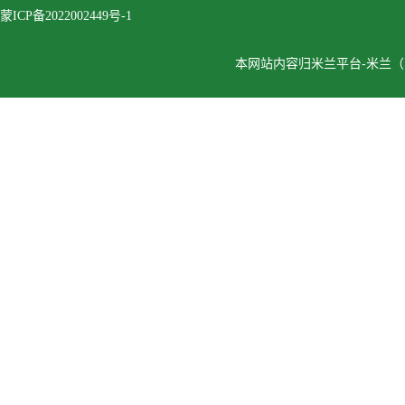
蒙ICP备2022002449号-1
本网站内容归米兰平台-米兰