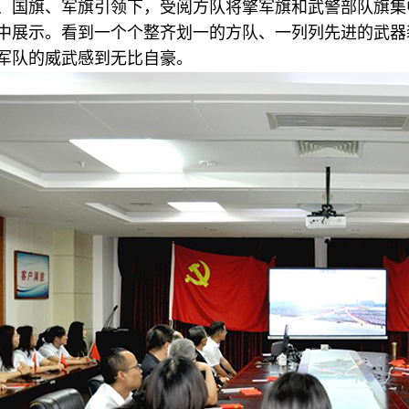
、国旗、军旗引领下，受阅方队将擎军旗和武警部队旗集
中展示。看到一个个整齐划一的方队、一列列先进的武器
军队的威武感到无比自豪。