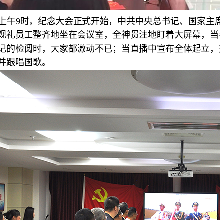
上午9时，纪念大会正式开始，中共中央总书记、国家主
观礼员工整齐地坐在会议室，全神贯注地盯着大屏幕，当
记的检阅时，大家都激动不已；当直播中宣布全体起立，
并跟唱国歌。