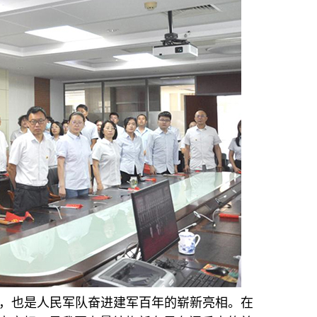
，也是人民军队奋进建军百年的崭新亮相。在