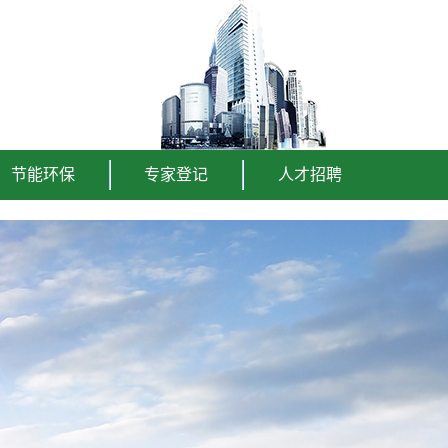
节能环保
专家登记
人才招聘