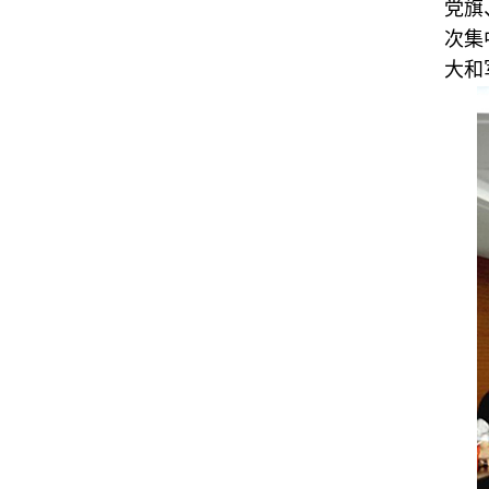
党旗
次集
大和