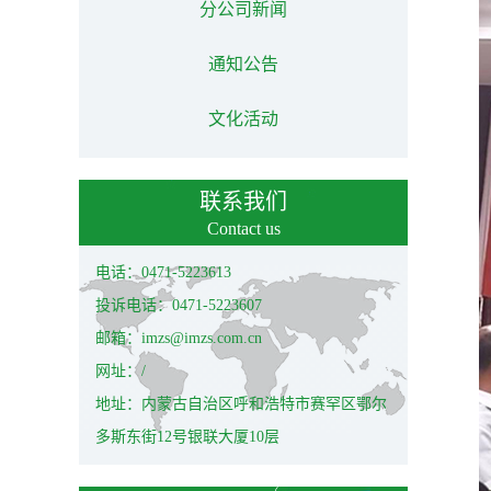
分公司新闻
通知公告
文化活动
联系我们
Contact us
电话：0471-5223613
投诉电话：0471-5223607
邮箱：imzs@imzs.com.cn
网址：/
地址：内蒙古自治区呼和浩特市赛罕区鄂尔
多斯东街12号银联大厦10层